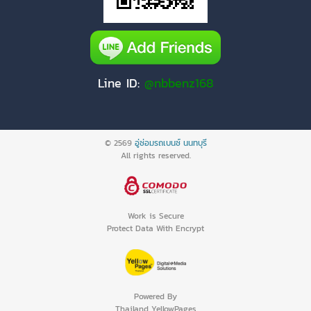
Line ID:
@nbbenz168
© 2569
อู่ซ่อมรถเบนซ์ นนทบุรี
All rights reserved.
Work is Secure
Protect Data With Encrypt
Powered By
Thailand YellowPages